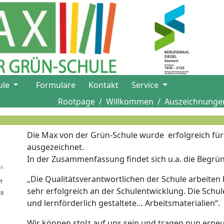
ule
Formulare
Kontakt
Service
Rootpage
Willkommen
Auszeichnunge
Die Max von der Grün-Schule wurde erfolgreich für i
ausgezeichnet.
In der Zusammenfassung findet sich u.a. die Begrü
„Die Qualitätsverantwortlichen der Schule arbeiten h
sehr erfolgreich an der Schulentwicklung. Die Schu
und lernförderlich gestaltete… Arbeitsmaterialien“.
Wir können stolz auf uns sein und tragen nun erneu